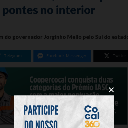
 pontes no interior
m do governador Jorginho Mello pelo Sul do estad
Telegram
Facebook Messenger
Twitter
×