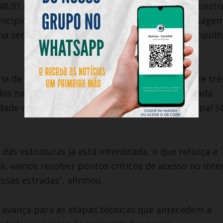
48,91 do Governo de Santa Catarina para a reconst
nicípio. O convênio foi assinado durante a passage
 na semana passada, em agenda que incluiu Forquilh
ia de Estado da Proteção e Defesa Civil, garante trê
dos na Estrada Municipal Maria Fachin, na Estrada
ade de Rio Comprudente, e na Estrada Municipal St
as estruturas já está interditada, o que reforça a
a, vamos resolver pontos críticos de acesso no inter
sas estradas”, afirmou.
 avança para as etapas técnicas que antecedem a