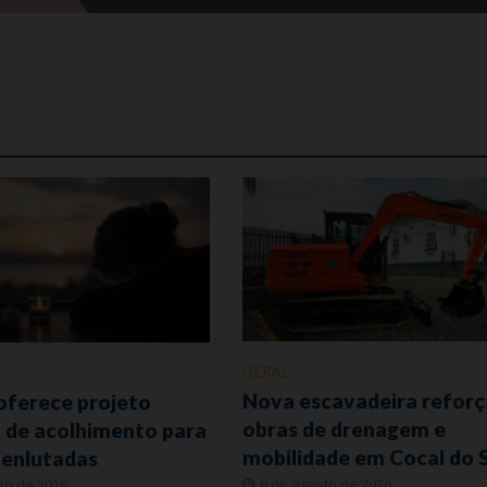
GERAL
Nova escavadeira reforç
oferece projeto
obras de drenagem e
o de acolhimento para
mobilidade em Cocal do S
 enlutadas
6 de agosto de 2026
to de 2026