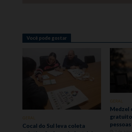
Você pode gostar
GERAL
Medzel 
gratuit
GERAL
pessoas
Cocal do Sul leva coleta
7 de agos