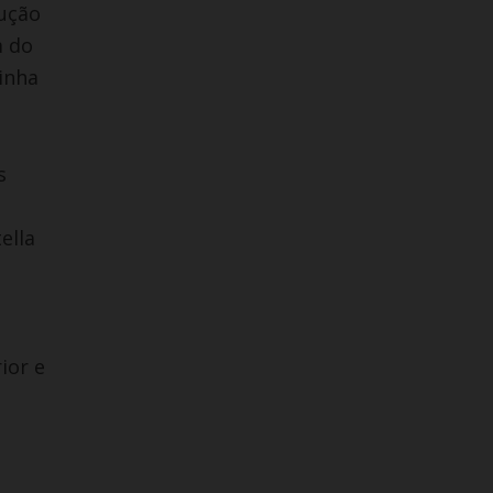
rução
m do
inha
s
ella
ior e