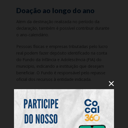
Doação ao longo do ano
Além da destinação realizada no período da
declaração, também é possível contribuir durante
o ano-calendário.
Pessoas físicas e empresas tributadas pelo lucro
real podem fazer depósito identificado na conta
do Fundo da Infância e Adolescência (FIA) do
município, indicando a instituição que desejam
beneficiar. O Fundo é responsável pelo repasse
oficial dos recursos à entidade indicada.
×
Na hora de declarar o Imposto de Renda, a
doação é informada para que o valor seja abatido
do imposto devido, dentro dos limites legais.
Para a Receita Federal, o principal desafio ainda é
a conscientização dos contribuintes. “Muitas