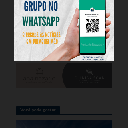
pessoas não sabem que podem escolher para
onde vai parte do imposto. Quando o contribuinte
entende que não há custo adicional e que o
recurso pode beneficiar a própria cidade, a
adesão tende a aumentar”, conclui Rudmar
Mariano.
Por Ana Paula Nesi
Você pode gostar