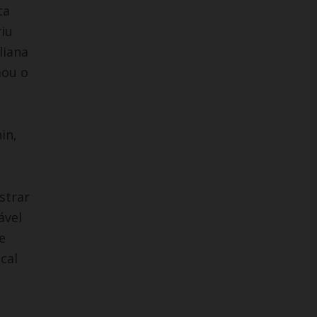
ta
iu
liana
mou o
in,
strar
ável
e
cal