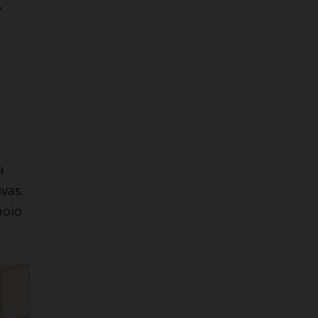
,
a
vas.
poio