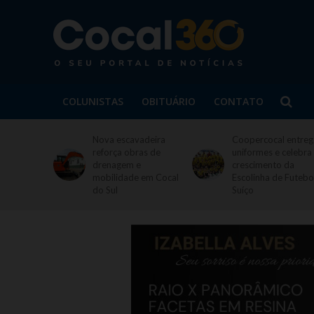
COLUNISTAS
OBITUÁRIO
CONTATO
Nova escavadeira
Coopercocal entreg
reforça obras de
uniformes e celebra
drenagem e
crescimento da
mobilidade em Cocal
Escolinha de Futebo
do Sul
Suíço