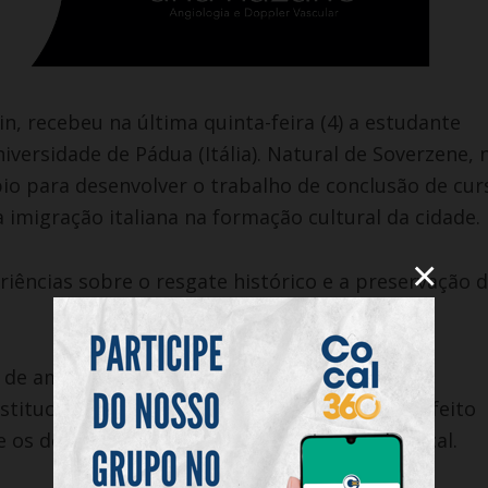
n, recebeu na última quinta-feira (4) a estudante
iversidade de Pádua (Itália). Natural de Soverzene, 
pio para desenvolver o trabalho de conclusão de cur
 imigração italiana na formação cultural da cidade.
×
iências sobre o resgate histórico e a preservação 
de amizade com Soverzene, cidade natal da
stitucionais e culturais. Nesse contexto, o prefeito
e os dois municípios e valoriza a identidade local.