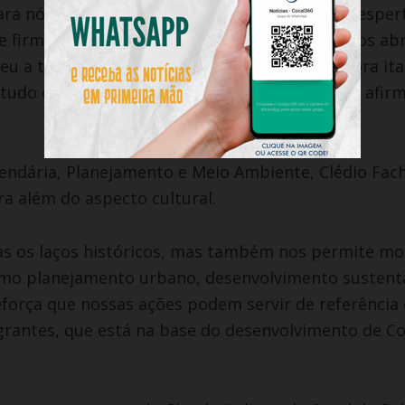
para nós, porque mostra que a nossa história desper
de firmado com Soverzene há cerca de cinco anos abr
u a troca cultural. Ver uma jovem pesquisadora ita
studo é um orgulho para a nossa comunidade”, afir
zendária, Planejamento e Meio Ambiente, Clédio Fach
a além do aspecto cultural.
enas os laços históricos, mas também nos permite mo
omo planejamento urbano, desenvolvimento sustent
eforça que nossas ações podem servir de referência 
igrantes, que está na base do desenvolvimento de Co