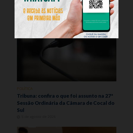
Você pode gostar
POLÍTICA
Tribuna: confira o que foi assunto na 27ª
Sessão Ordinária da Câmara de Cocal do
Sul
5 de agosto de 2026