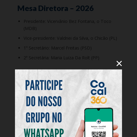
Mesa Diretora – 2026
Presidente: Vicervânio Bez Fontana, o Toco
(MDB)
Vice-presidente: Valdnei da Silva, o Chicão (PL)
1º Secretário: Marcel Freitas (PSD)
2ª Secretária: Maria Luiza Da Rolt (PP)
×
Por Ana Paula Nesi