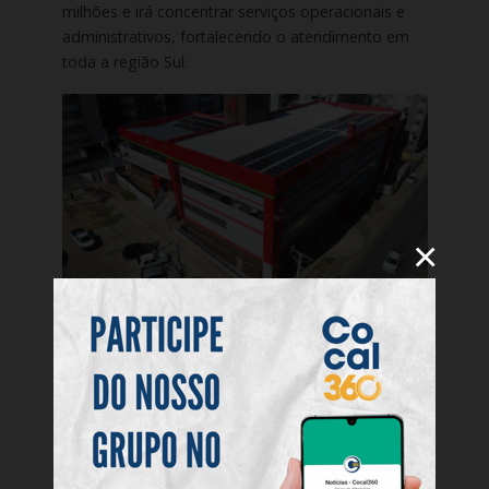
milhões e irá concentrar serviços operacionais e
administrativos, fortalecendo o atendimento em
toda a região Sul.
×
Segundo o comandante do 4º Batalhão, tenente-
coronel Henrique Piovezam da Silveira, as
entregas representam um avanço importante para
a corporação e para a população. “Essa nova
estrutura representa um marco para o Corpo de
Bombeiros Militar no Sul do estado. Além de
proporcionar melhores condições de trabalho aos