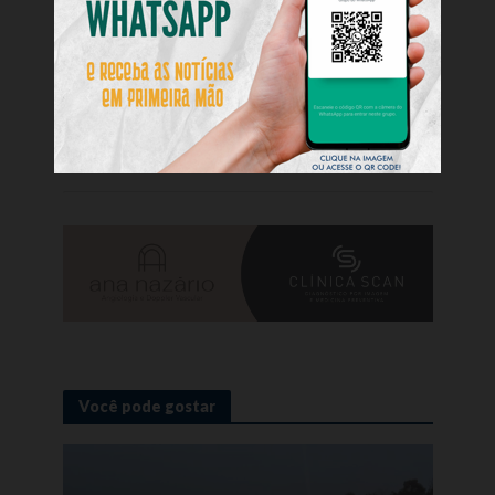
nossos bombeiros, fortalece o atendimento
prestado à população de toda a região”,
destacou.
Colaboração: Edna Schmitz — Assessora de
Imprensa do 4º Batalhão de Bombeiros Militar de
Criciúma
Você pode gostar