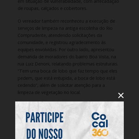
em situação de vulnerabilidade, com arrecadação
de roupas, calçados e cobertores.
O vereador também reconheceu a execução de
serviços de limpeza na antiga escolinha do Rio
Comprudente, atendendo solicitações da
comunidade, e registrou agradecimento às
equipes envolvidas. Por outro lado, apresentou
demanda de moradores do bairro Boa Vista, na
rua Luiz Denoni, relatando problemas estruturais.
“Tem uma boca de lobo que faz tempo que eles
pedem, que está entupida, a boca de lobo está
cedendo”, além de solicitar atenção para a
×
limpeza de vegetação no local.