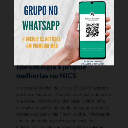
Chicão reforça alerta sobre
vestiário, destaca
fibromialgia e propõe
melhorias no NICS
O vereador Valdnei da Silva, o Chicão (PL), iniciou
sua fala relatando a situação no vestiário do bairro
Vila Nova, após receber denúncia. “Ontem uma
catequista mandou um áudio apavorada sobre o
vestiário do bairro Vila Nova”, contou, informando
uma batida policial, devido a presença de
indivíduos no local, que fica próximo a sala de