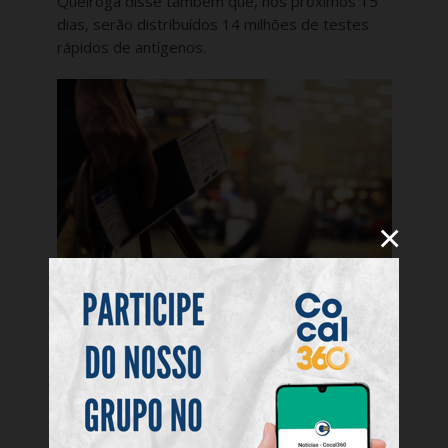
Queiroga disse também que, nos próximos 15
dias, serão distribuídos 14 milhões de testes
rápidos de antígenos.
×
GERAL
Centenas de voos são
cancelados em meio a avanço
de covid-19 e gripe
10 de janeiro de 2022