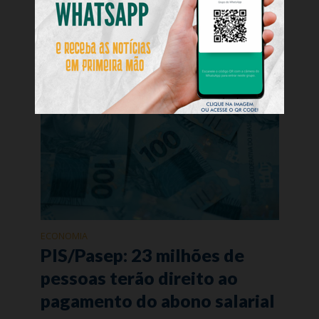
Dispensas médicas por covid-19 entre pilotos e
copilotos aumentaram
ECONOMIA
PIS/Pasep: 23 milhões de
pessoas terão direito ao
pagamento do abono salarial