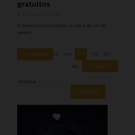
gratuitos
10 de janeiro de 2022
O prazo para inscrições vai até o dia 25 de
janeiro.
1
ANTERIOR
…
573
574
575
576
577
…
606
PRÓXIMO
Pesquisar
PESQUISAR